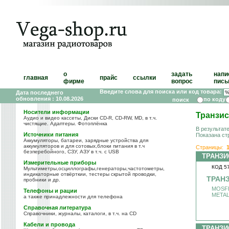
о
задать
напи
главная
прайс
ссылки
фирме
вопрос
пись
Введите слова для поиска или код товара:
Дата последнего
обновления : 10.08.2026
по коду
Носители информации
Транзи
Аудио и видео кассеты, Диски CD-R, CD-RW, MD, в т.ч.
чистящие. Адаптеры. Фотоплёнка
В результат
Источники питания
Показана ст
Аккумуляторы, батареи, зарядные устройства для
аккумуляторов и для сотовых,блоки питания в т.ч
Страницы:
безперебойного, СЗУ, АЗУ в т.ч. с USB
ТРАНЗИ
Измерительные приборы
КОД 5
Мультиметры,осциллографы,генераторы,частотометры,
индикаторные отвёрткии, тестеры скрытой проводки,
ТРАНЗ
пробники и др.
MOSFE
Телефоны и рации
METAL
а также принадлежности для телефона
Справочная литература
Справочники, журналы, каталоги, в т.ч. на CD
Кабели и провода
ТРАНЗИ