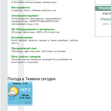
и бытовая электро-радио аппаратура
Инструменты
ТРАНЗИ
Отвёртки, биты, обжимы кабеля и пр.
КОД 5
Электроинструмент
Электродрели, минидрели, шуруповёрты,
ТРАНЗ
перфораторы, ЭЛЕКТРОВЫЖИГАТЕЛИ,
автокомпрессоры и пр.
NPN 1
3D Оборудование и материалы
3D ручки, принтеры, ABS и PLA пластик
Бытовая химия
Клей, припой, флюсы, смазки а также шампуни, зубная
паста
Праздничный свет
Гирлянды, Цветомузыка, Световые установки
Весь список товаров
Полный список товарных позиций без разбивки на
категории и страницы
Погода в Тюмени сегодня