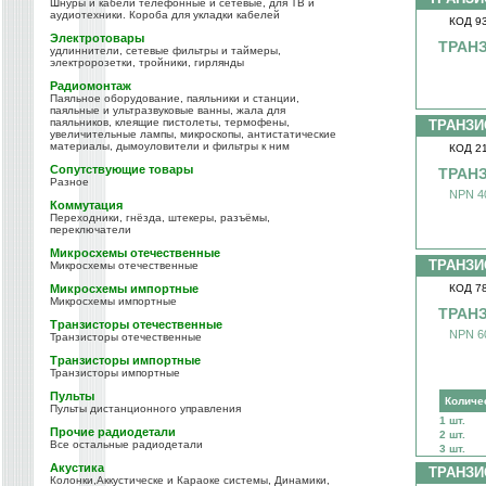
Шнуры и кабели телефонные и сетевые, для ТВ и
аудиотехники. Короба для укладки кабелей
КОД 9
Электротовары
ТРАНЗ
удлиннители, сетевые фильтры и таймеры,
электророзетки, тройники, гирлянды
Радиомонтаж
Паяльное оборудование, паяльники и станции,
паяльные и ультразвуковые ванны, жала для
паяльников, клеящие пистолеты, термофены,
ТРАНЗИ
увеличительные лампы, микроскопы, антистатические
материалы, дымоуловители и фильтры к ним
КОД 2
Сопутствующие товары
ТРАНЗ
Разное
NPN 40
Коммутация
Переходники, гнёзда, штекеры, разъёмы,
переключатели
Микросхемы отечественные
ТРАНЗИ
Микросхемы отечественные
Микросхемы импортные
КОД 7
Микросхемы импортные
ТРАНЗ
Транзисторы отечественные
NPN 60
Транзисторы отечественные
Транзисторы импортные
Транзисторы импортные
Пульты
Количе
Пульты дистанционного управления
1 шт.
Прочие радиодетали
2 шт.
Все остальные радиодетали
3 шт.
Акустика
ТРАНЗИ
Колонки,Аккустическе и Караоке системы, Динамики,