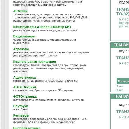
подвесы, наклейки, решётки и всё для ремонта и
КОД 5
конструирования акустических систем
ТРАНЗ
Антенны
TO-92
телевизионные, для радиотелефонов и сотовых,
телескопические для радиоаппаратуры, FM,УКВ,ДМВ,
NPN (4
разветвители (сплиттеры), антенные мачты
http://
pdf/v
Конструкторы и наборы Мастер КИТ
для начинающих и опытных радиолюбителей
Видеокамеры
черно-белые и цветные минивидеокамеры и
видеоглазки
ТРАНЗИ
Аэрозоли
КОД 1
для чистки,смазки,полировки а также флюсы,покрытия
для радиоэлектронной техники
ТРАНЗ
Компьютерная периферия
NPN (4
клавиатуры, мышки, картриджи для принтеров, рули,
джойстики, считыватели карт памяти, видеокарты,
мат.платы
Аудиотехника
микрофоны, диктофоны, CD/DVD/MP3-плееры
Количе
1 шт.
АВТО-техника
2 шт.
сигнализации, брелки, сирены, ЖК-экраны
ТРАНЗИ
ФОТО-техника
фотоаппараты, плёнка, бумага, фильтры, штативы
КОД 1
Ноутбуки
и нетбуки
ТРАНЗ
Ресиверы
NPN; 4
приставки к телевизору для приёма цифрового ТВ в
формате DVB-T2 с функциями медиаплеера
Бытовая техника