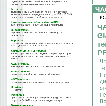
подвесы, наклейки, решётки и всё для ремонта и
конструирования акустических систем
ЧА
Антенны
телевизионные, для радиотелефонов и сотовых,
телескопические для радиоаппаратуры, FM,УКВ,ДМВ,
КО
разветвители (сплиттеры), антенные мачты
Конструкторы и наборы Мастер КИТ
Ч
для начинающих и опытных радиолюбителей
Видеокамеры
черно-белые и цветные минивидеокамеры и
Gl
видеоглазки
Аэрозоли
те
для чистки,смазки,полировки а также флюсы,покрытия
для радиоэлектронной техники
PF
Компьютерная периферия
клавиатуры, мышки, картриджи для принтеров, рули,
джойстики, считыватели карт памяти, видеокарты,
мат.платы
Ча
Аудиотехника
те
микрофоны, диктофоны, CD/DVD/MP3-плееры
АВТО-техника
Пи
сигнализации, брелки, сирены, ЖК-экраны
ФОТО-техника
ди
фотоаппараты, плёнка, бумага, фильтры, штативы
от
Ноутбуки
и нетбуки
не
Ресиверы
приставки к телевизору для приёма цифрового ТВ в
Вс
формате DVB-T2 с функциями медиаплеера
Бытовая техника