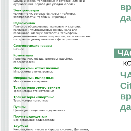
Шнуры и кабели телефонные и сетевые, для ТВ и
вр
аудиотехники. Короба для укладки кабелей
Электротовары
удлиннители, сетевые фильтры и таймеры,
да
электророзетки, тройники, гирлянды
Радиомонтаж
Паяльное оборудование, паяльники и станции,
паяльные и ультразвуковые ванны, жала для
паяльников, клеящие пистолеты, термофены,
увеличительные лампы, микроскопы, антистатические
материалы, дымоуловители и фильтры к ним
Сопутствующие товары
Разное
ЧА
Коммутация
Переходники, гнёзда, штекеры, разъёмы,
КО
переключатели
Микросхемы отечественные
Микросхемы отечественные
Ч
Микросхемы импортные
Микросхемы импортные
Ci
Транзисторы отечественные
Транзисторы отечественные
вр
Транзисторы импортные
Транзисторы импортные
да
Пульты
Пульты дистанционного управления
Прочие радиодетали
Все остальные радиодетали
Акустика
Колонки,Аккустическе и Караоке системы, Динамики,