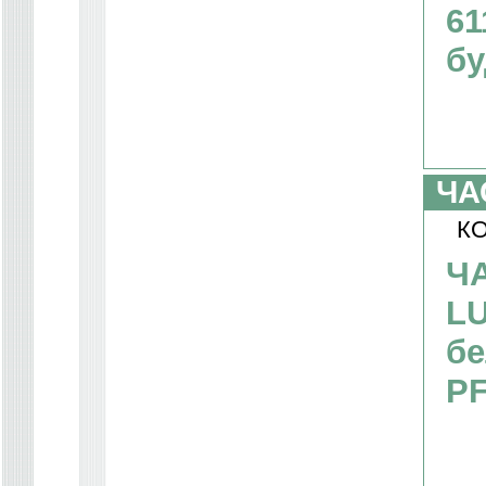
61
бу
ЧА
КО
Ч
LU
бе
PF