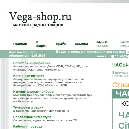
о
задать
напи
главная
прайс
ссылки
фирме
вопрос
пись
Введите слова для поиска или код товара:
Дата последнего
обновления : 9.08.2026
по коду
Носители информации
ЧАСЫ-
Аудио и видео кассеты, Диски CD-R, CD-RW, MD, в т.ч.
чистящие. Адаптеры. Фотоплёнка
В результа
Источники питания
Показана с
Аккумуляторы, батареи, зарядные устройства для
аккумуляторов и для сотовых,блоки питания в т.ч
Стра
безперебойного, СЗУ, АЗУ в т.ч. с USB
ЧА
Измерительные приборы
Мультиметры,осциллографы,генераторы,частотометры,
индикаторные отвёрткии, тестеры скрытой проводки,
пробники и др.
КО
Телефоны и рации
а также принадлежности для телефона
Ч
Справочная литература
Справочники, журналы, каталоги, в т.ч. на CD
Ci
Кабели и провода