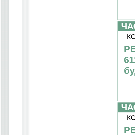
ЧА
КО
PE
61
бу
ЧА
КО
PE