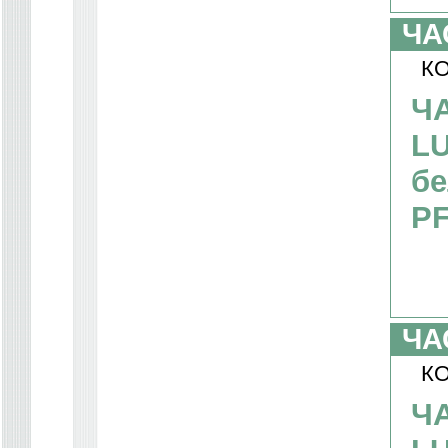
ЧА
КО
Ч
LU
бе
PF
ЧА
КО
Ч