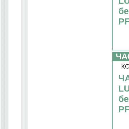
LU
бе
PF
ЧА
КО
Ч
LU
бе
PF