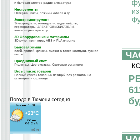
фу
и бытовая электро-радио аппаратура
из
Инструменты
Отвёртки, биты, обжимы кабеля и пр.
Фу
Электроинструмент
Электродрели, минидрели, шуруповёрты,
перфораторы, ЭЛЕКТРОВЫЖИГАТЕЛИ,
автокомпрессоры и пр.
3D Оборудование и материалы
3D ручки, принтеры, ABS и PLA пластик
Бытовая химия
Клей, припой, флюсы, смазки а также шампуни, зубная
ЧА
паста
Праздничный свет
КО
Гирлянды, Цветомузыка, Световые установки
Весь список товаров
Полный список товарных позиций без разбивки на
PE
категории и страницы
61
бу
Погода в Тюмени сегодня
ЧА