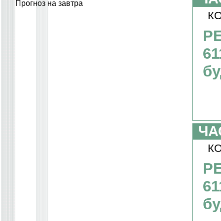
Прогноз на завтра
КО
PE
61
бу
ЧА
КО
PE
61
бу